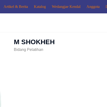
Artikel & Berita
Katalog
Wedangjae Kendal
Anggota
M SHOKHEH
Bidang Pelatihan