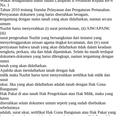
Wakaf sebagaimana diatur dalam Lampiran II Peraturan Kepala BPN
No. 1
Tahun 2010 tentang Standar Pelayanan dan Pengaturan Pertanahan.
Persyaratan dokumen yang harus diserahkan beragam,
tergantung dengan status tanah yang akan didaftarkan, namun secara
umum
Nazhir harus menyerahkan (i) surat permohonan, (ii) AIW/APAIW,
(iii)
surat pengesahan Nazhir yang bersangkutan dari instansi yang
menyelenggarakan urusan agama tingkat kecamatan, dan (iv) surat
pernyataan bahwa tanah yang akan didaftarkan tidak dalam keadaan
sengketa, perkara, sita dan tidak dijaminkan. Selain itu masih terdapat
dokumen-dokumen yang harus dilengkapi, namun tergantung dengan
status
tanah yang akan didaftarkan.
Apabila akan mendaftarkan tanah dengan hak
milik maka Nazhir harus turut menyerahkan sertifikat hak milik dan
surat
ukur. Jika yang akan didaftarkan adalah tanah dengan Hak Guna
Bangunan/
Hak Pakai di atas tanah Hak Pengelolaan atau Hak Milik, maka yang
harus
diserahkan selain dokumen umum seperti yang sudah disebutkan
sebelumnya
adalah, surat ukur, sertifikat Hak Guna Bangunan atau Hak Pakai yang