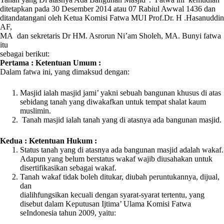
ditetapkan pada 30 Desember 2014 atau 07 Rabiul Awwal 1436 dan
ditandatangani oleh Ketua Komisi Fatwa MUI Prof.Dr. H .Hasanuddin
AF,
MA dan sekretaris Dr HM. Asrorun Ni’am Sholeh, MA. Bunyi fatwa
itu
sebagai berikut:
Pertama : Ketentuan Umum :
Dalam fatwa ini, yang dimaksud dengan:
Masjid ialah masjid jami’ yakni sebuah bangunan khusus di atas
sebidang tanah yang diwakafkan untuk tempat shalat kaum
muslimin.
Tanah masjid ialah tanah yang di atasnya ada bangunan masjid.
Kedua : Ketentuan Hukum :
Status tanah yang di atasnya ada bangunan masjid adalah wakaf.
Adapun yang belum berstatus wakaf wajib diusahakan untuk
disertifikasikan sebagai wakaf.
Tanah wakaf tidak boleh ditukar, diubah peruntukannya, dijual,
dan
dialihfungsikan kecuali dengan syarat-syarat tertentu, yang
disebut dalam Keputusan Ijtima’ Ulama Komisi Fatwa
seIndonesia tahun 2009, yaitu: