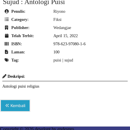
Sujud : Antologi Puisi
Penulis:
Riyono
Category:
Fiksi
Publisher:
Wedangjae
Telah Terbit:
April 15, 2022
ISBN:
978-623-97080-1-6
Laman:
100
Tag:
puisi
|
sujud
Deskripsi:
Antologi puisi religius
Kembali
Copyright © 2026 developt by
endespro