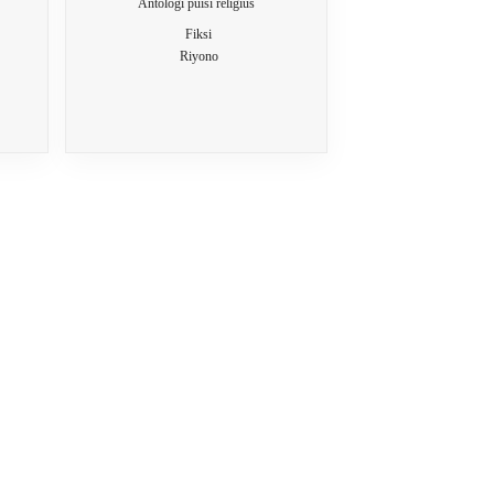
Antologi puisi religius
Fiksi
Riyono