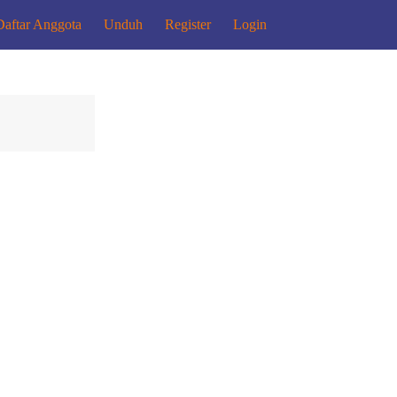
Daftar Anggota
Unduh
Register
Login