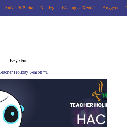
Artikel & Berita
Katalog
Wedangjae Kendal
Anggota
Kegiatan
Teacher Holiday Season #1