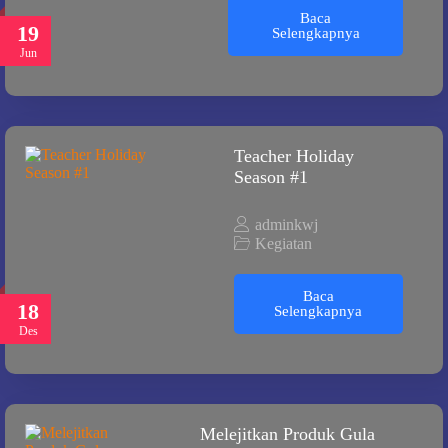
Baca
19
Selengkapnya
Jun
Teacher Holiday
Season #1
adminkwj
Kegiatan
Baca
18
Selengkapnya
Des
Melejitkan Produk Gula