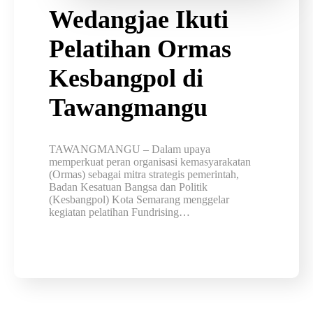
Wedangjae Ikuti
Pelatihan Ormas
Kesbangpol di
Tawangmangu
TAWANGMANGU – Dalam upaya
memperkuat peran organisasi kemasyarakatan
(Ormas) sebagai mitra strategis pemerintah,
Badan Kesatuan Bangsa dan Politik
(Kesbangpol) Kota Semarang menggelar
kegiatan pelatihan Fundrising…