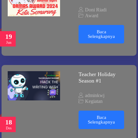
Doni Riadi
Award
Baca
19
Selengkapnya
Jun
Teacher Holiday
Season #1
adminkwj
Kegiatan
Baca
18
Selengkapnya
Des