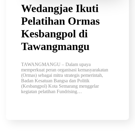
Wedangjae Ikuti
Pelatihan Ormas
Kesbangpol di
Tawangmangu
TAWANGMANGU – Dalam upaya
memperkuat peran organisasi kemasyarakatan
(Ormas) sebagai mitra strategis pemerintah,
Badan Kesatuan Bangsa dan Politik
(Kesbangpol) Kota Semarang menggelar
kegiatan pelatihan Fundrising…