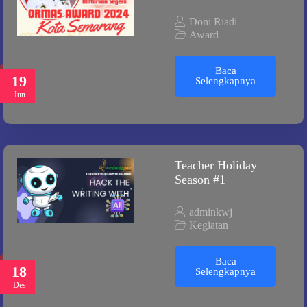
Doni Riadi
Award
Baca
19
Selengkapnya
Jun
Teacher Holiday
Season #1
adminkwj
Kegiatan
Baca
18
Selengkapnya
Des