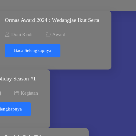
Ormas Award 2024 : Wedangjae Ikut Serta
Doni Riadi
Award
Baca Selengkapnya
liday Season #1
j
Kegiatan
lengkapnya