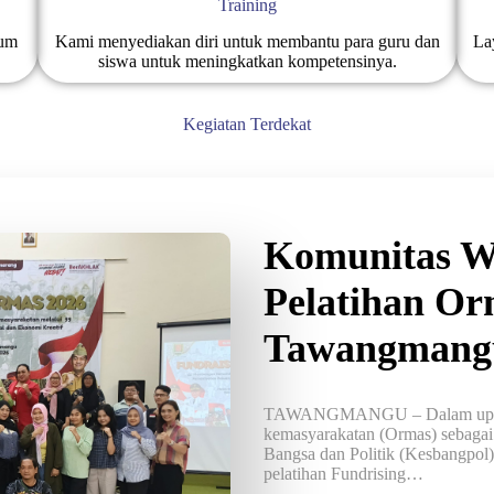
Training
mum
Kami menyediakan diri untuk membantu para guru dan
La
siswa untuk meningkatkan kompetensinya.
Kegiatan Terdekat
Komunitas We
Pelatihan Or
Tawangmang
TAWANGMANGU – Dalam upaya 
kemasyarakatan (Ormas) sebagai 
Bangsa dan Politik (Kesbangpol
pelatihan Fundrising…