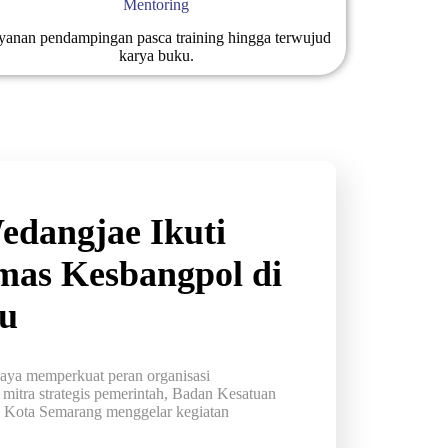
Mentoring
yanan pendampingan pasca training hingga terwujud
karya buku.
dangjae Ikuti
mas Kesbangpol di
u
memperkuat peran organisasi
mitra strategis pemerintah, Badan Kesatuan
) Kota Semarang menggelar kegiatan