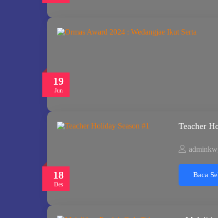
19
Jun
Teacher Ho
adminkw
18
Baca Se
Des