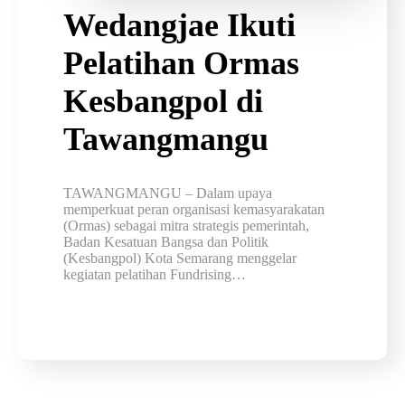
Wedangjae Ikuti
Pelatihan Ormas
Kesbangpol di
Tawangmangu
TAWANGMANGU – Dalam upaya
memperkuat peran organisasi kemasyarakatan
(Ormas) sebagai mitra strategis pemerintah,
Badan Kesatuan Bangsa dan Politik
(Kesbangpol) Kota Semarang menggelar
kegiatan pelatihan Fundrising…