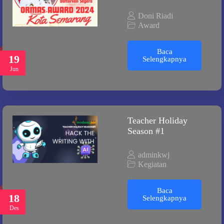
Doni Riadi
Award
Baca
19
Selengkapnya
Jun
Teacher Holiday
Season #1
adminkwj
Kegiatan
Baca
18
Selengkapnya
Des