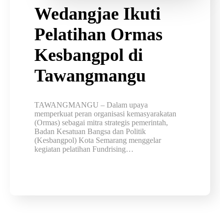
Wedangjae Ikuti
Pelatihan Ormas
Kesbangpol di
Tawangmangu
TAWANGMANGU – Dalam upaya
memperkuat peran organisasi kemasyarakatan
(Ormas) sebagai mitra strategis pemerintah,
Badan Kesatuan Bangsa dan Politik
(Kesbangpol) Kota Semarang menggelar
kegiatan pelatihan Fundrising…