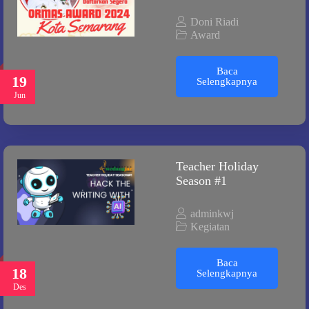
Doni Riadi
Award
Baca
19
Selengkapnya
Jun
Teacher Holiday
Season #1
adminkwj
Kegiatan
Baca
18
Selengkapnya
Des