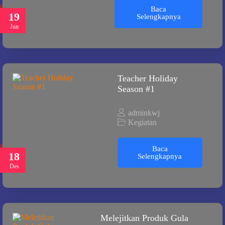
Baca
19
Selengkapnya
Jun
Teacher Holiday
Season #1
adminkwj
Kegiatan
Baca
18
Selengkapnya
Des
Melejitkan Produk Gula