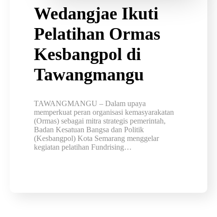
Wedangjae Ikuti
Pelatihan Ormas
Kesbangpol di
Tawangmangu
TAWANGMANGU – Dalam upaya
memperkuat peran organisasi kemasyarakatan
(Ormas) sebagai mitra strategis pemerintah,
Badan Kesatuan Bangsa dan Politik
(Kesbangpol) Kota Semarang menggelar
kegiatan pelatihan Fundrising…