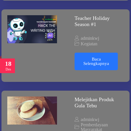
Teacher Holiday
Season #1
adminkwj
Kegiatan
Baca
18
Selengkapnya
Des
Melejitkan Produk
Gula Tebu
adminkwj
Pemberdayaan
Masyarakat