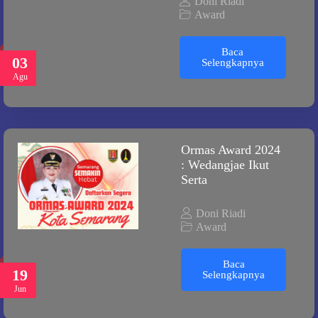
Doni Riadi
Award
Baca
03
Selengkapnya
Agu
Ormas Award 2024
: Wedangjae Ikut
Serta
Doni Riadi
Award
Baca
19
Selengkapnya
Jun