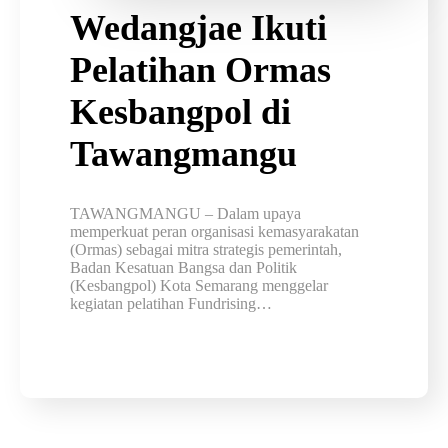
Wedangjae Ikuti
Pelatihan Ormas
Kesbangpol di
Tawangmangu
TAWANGMANGU – Dalam upaya
memperkuat peran organisasi kemasyarakatan
(Ormas) sebagai mitra strategis pemerintah,
Badan Kesatuan Bangsa dan Politik
(Kesbangpol) Kota Semarang menggelar
kegiatan pelatihan Fundrising…