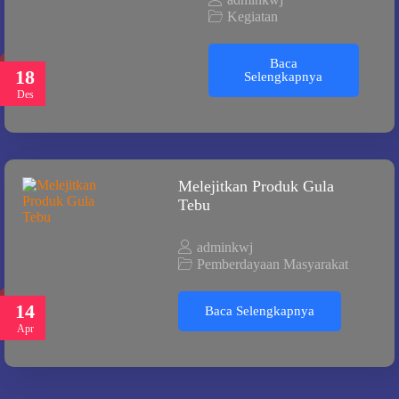
Kegiatan
Baca
18
Selengkapnya
Des
Melejitkan Produk Gula
Tebu
adminkwj
Pemberdayaan Masyarakat
14
Baca Selengkapnya
Apr