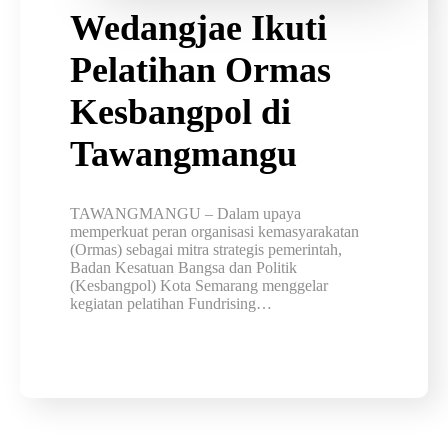
Wedangjae Ikuti
Pelatihan Ormas
Kesbangpol di
Tawangmangu
TAWANGMANGU – Dalam upaya
memperkuat peran organisasi kemasyarakatan
(Ormas) sebagai mitra strategis pemerintah,
Badan Kesatuan Bangsa dan Politik
(Kesbangpol) Kota Semarang menggelar
kegiatan pelatihan Fundrising…