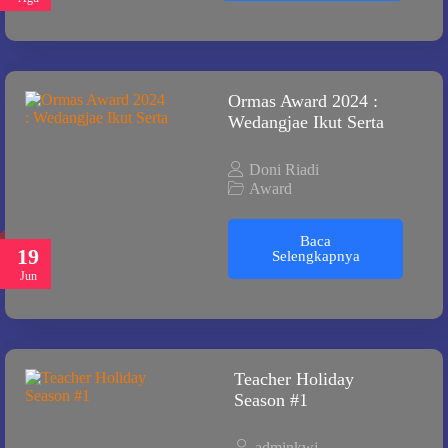
Ormas Award 2024 :
Wedangjae Ikut Serta
Doni Riadi
Award
Baca
19
Selengkapnya
Jun
Teacher Holiday
Season #1
adminkwj