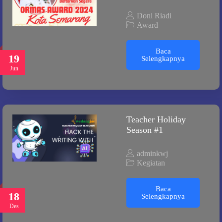
Doni Riadi
Award
Baca
19
Selengkapnya
Jun
Teacher Holiday
Season #1
adminkwj
Kegiatan
Baca
18
Selengkapnya
Des