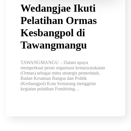
Wedangjae Ikuti
Pelatihan Ormas
Kesbangpol di
Tawangmangu
TAWANGMANGU – Dalam upaya
memperkuat peran organisasi kemasyarakatan
(Ormas) sebagai mitra strategis pemerintah,
Badan Kesatuan Bangsa dan Politik
(Kesbangpol) Kota Semarang menggelar
kegiatan pelatihan Fundrising…