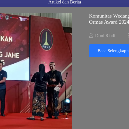
Artikel dan Berita
Komunitas Wedang
Ormas Award 202
Doni Riadi
Baca Selengkapn