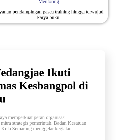
Mentoring
yanan pendampingan pasca training hingga terwujud
karya buku.
dangjae Ikuti
mas Kesbangpol di
u
memperkuat peran organisasi
mitra strategis pemerintah, Badan Kesatuan
) Kota Semarang menggelar kegiatan