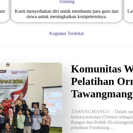
Training
mum
Kami menyediakan diri untuk membantu para guru dan
La
siswa untuk meningkatkan kompetensinya.
Kegiatan Terdekat
Komunitas We
Pelatihan Or
Tawangmang
TAWANGMANGU – Dalam upaya 
kemasyarakatan (Ormas) sebagai 
Bangsa dan Politik (Kesbangpol
pelatihan Fundrising…