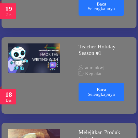
Baca
19
Selengkapnya
Jun
Teacher Holiday
Season #1
adminkwj
Kegiatan
Baca
18
Selengkapnya
Des
Melejitkan Produk