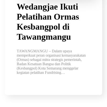
Wedangjae Ikuti
Pelatihan Ormas
Kesbangpol di
Tawangmangu
TAWANGMANGU – Dalam upaya
memperkuat peran organisasi kemasyarakatan
(Ormas) sebagai mitra strategis pemerintah,
Badan Kesatuan Bangsa dan Politik
(Kesbangpol) Kota Semarang menggelar
kegiatan pelatihan Fundrising…